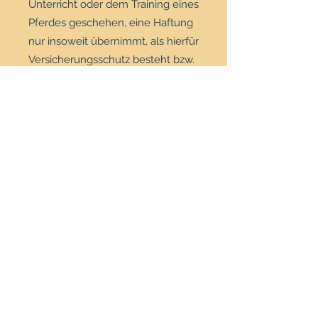
Unterricht oder dem Training eines
Pferdes geschehen, eine Haftung
nur insoweit übernimmt, als hierfür
Versicherungsschutz besteht bzw.
der Schaden auf Vorsatz oder
grober Fahrlässigkeit der
Ausbildnerin beruht. Reiten bzw.
Pferdetraining ist Sport und
benötigt eine passende
Ausrüstung und eine gewisse
Kondition. Pferde sind Fluchttiere,
die oft unerwartet auf etwas (z. B.
ein wegfliegender Vogel oder eine
unbedachte Bewegung eines
Zuschauers, plötzlicher Lärm etc.)
reagieren. Auch als Ausbildnerin
kann man nicht verhindern, dass