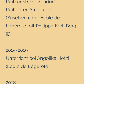
Reitkunst), Götzendorf
Reitlehrer-Ausbildung
(Zuseherin) der Ecole de
Légèreté mit Philippe Karl, Berg
(D)
2015-2019
Unterricht bei Angelika Hetzl
(Ecole de Légèreté)
2018
Centered Riding Ausbilder Level
I mit Angelika Engberg, Wiener
Neustadt
Mai, Juni 2018